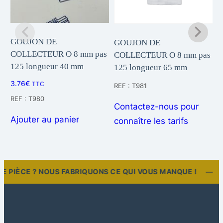
GOUJON DE
GOUJON DE
F
COLLECTEUR O 8 mm pas
COLLECTEUR O 8 mm pas
C
125 longueur 40 mm
125 longueur 65 mm
g
m
3.76
€
TTC
REF : T981
6
REF : T980
Contactez-nous pour
R
Ajouter au panier
connaître les tarifs
C
c
RE PIÈCE ? NOUS FABRIQUONS CE QUI VOUS MANQUE ! —