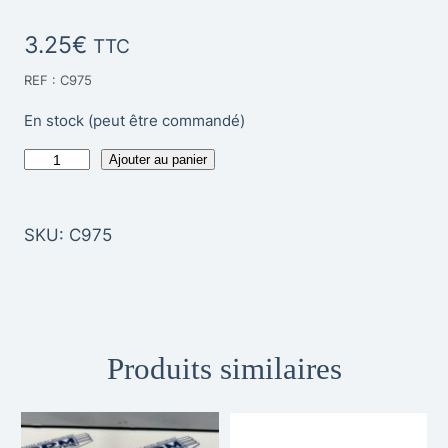
3.25
€
TTC
REF : C975
En stock (peut être commandé)
q
Ajouter au panier
u
a
SKU:
C975
n
t
i
t
Produits similaires
é
d
e