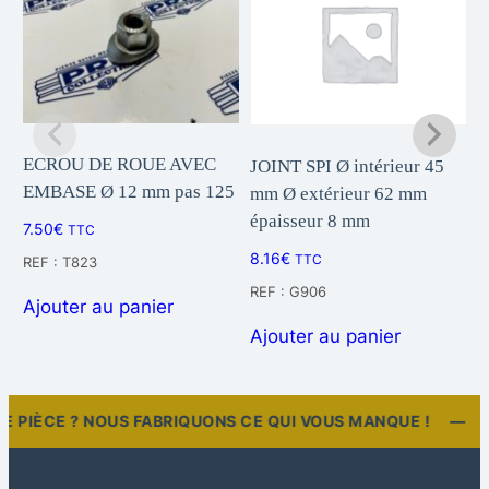
D
E
F
L
E
C
ECROU DE ROUE AVEC
JOINT SPI Ø intérieur 45
J
EMBASE Ø 12 mm pas 125
mm Ø extérieur 62 mm
m
T
épaisseur 8 mm
é
E
7.50
€
TTC
U
8.16
€
4
TTC
REF : T823
R
REF : G906
R
Ajouter au panier
M
Ajouter au panier
A
E
T
A
E PIÈCE ? NOUS FABRIQUONS CE QUI VOUS MANQUE ! —
L
L