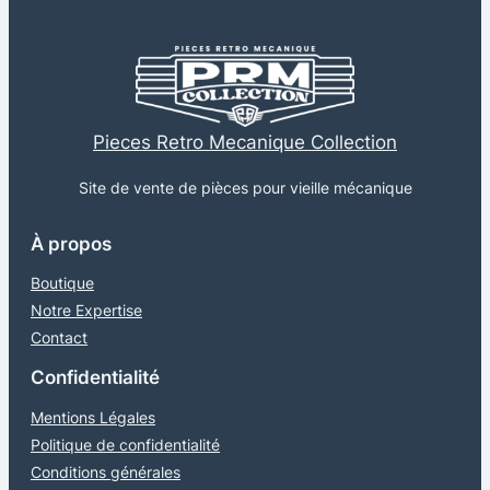
I
Q
U
E
Pieces Retro Mecanique Collection
D
U
Site de vente de pièces pour vieille mécanique
F
À propos
R
O
Boutique
T
Notre Expertise
T
Contact
E
Confidentialité
U
Mentions Légales
R
Politique de confidentialité
Conditions générales