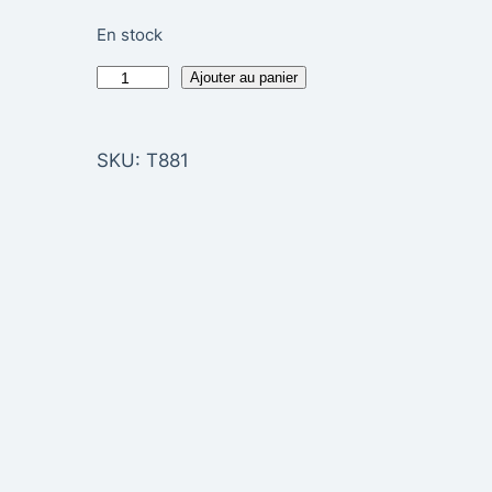
En stock
q
Ajouter au panier
u
a
SKU:
T881
n
t
i
t
é
d
e
J
O
I