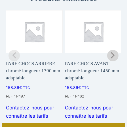
d
e
E
N
J
O
L
I
PARE CHOCS ARRIERE
PARE CHOCS AVANT
D
chromé longueur 1390 mm
chromé longueur 1450 mm
A
V
adaptable
adaptable
l
E
U
158.86
€
158.86
€
1
TTC
TTC
R
REF : P497
REF : P462
R
D
Contactez-nous pour
Contactez-nous pour
C
E
connaître les tarifs
connaître les tarifs
c
B