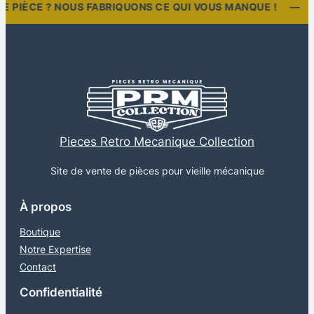
O
RE PIÈCE ? NOUS FABRIQUONS CE QUI VOUS MANQUE ! —
U
T
O
N
D
O
Pieces Retro Mecanique Collection
U
V
Site de vente de pièces pour vieille mécanique
E
À propos
R
T
Boutique
U
Notre Expertise
R
Contact
E
Confidentialité
D