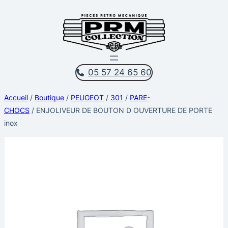
Aller
au
contenu
05 57 24 65 60
Accueil
/
Boutique
/
PEUGEOT
/
301
/
PARE-
CHOCS
/ ENJOLIVEUR DE BOUTON D OUVERTURE DE PORTE
inox