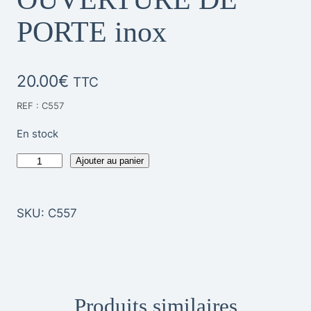
PORTE inox
20.00
€
TTC
REF : C557
En stock
q
Ajouter au panier
u
a
SKU:
C557
n
t
i
t
Produits similaires
é