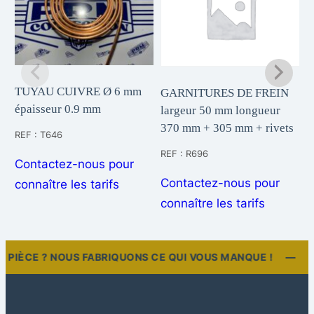
TUYAU CUIVRE Ø 6 mm
GARNITURES DE FREIN
C
épaisseur 0.9 mm
largeur 50 mm longueur
l
370 mm + 305 mm + rivets
g
REF : T646
5
REF : R696
Contactez-nous pour
R
Contactez-nous pour
connaître les tarifs
A
connaître les tarifs
E PIÈCE ? NOUS FABRIQUONS CE QUI VOUS MANQUE ! —