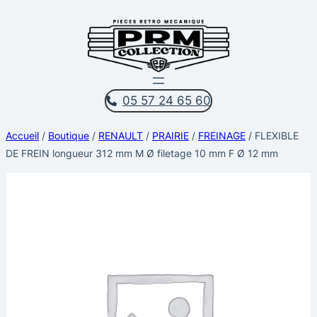
Aller
au
contenu
05 57 24 65 60
Accueil
/
Boutique
/
RENAULT
/
PRAIRIE
/
FREINAGE
/ FLEXIBLE
DE FREIN longueur 312 mm M Ø filetage 10 mm F Ø 12 mm